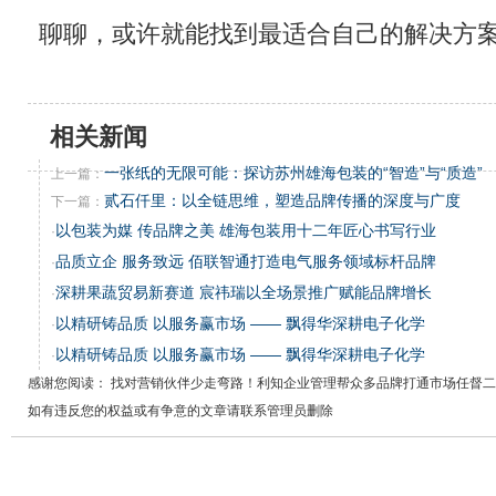
聊聊，或许就能找到最适合自己的解决方
相关新闻
一张纸的无限可能：探访苏州雄海包装的“智造”与“质造”
上一篇：
贰石仟里：以全链思维，塑造品牌传播的深度与广度
下一篇：
以包装为媒 传品牌之美 雄海包装用十二年匠心书写行业
·
品质立企 服务致远 佰联智通打造电气服务领域标杆品牌
·
深耕果蔬贸易新赛道 宸祎瑞以全场景推广赋能品牌增长
·
以精研铸品质 以服务赢市场 —— 飘得华深耕电子化学
·
以精研铸品质 以服务赢市场 —— 飘得华深耕电子化学
·
感谢您阅读： 找对营销伙伴少走弯路！利知企业管理帮众多品牌打通市场任督
如有违反您的权益或有争意的文章请联系管理员删除